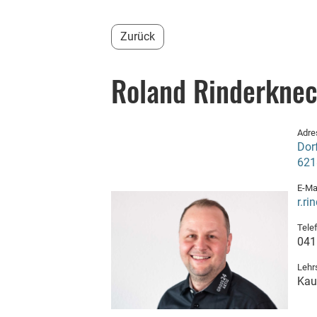
Zurück
Roland Rinderknec
Adre
Dor
6218
E-Ma
r.r
Telef
041
Lehr
Kau