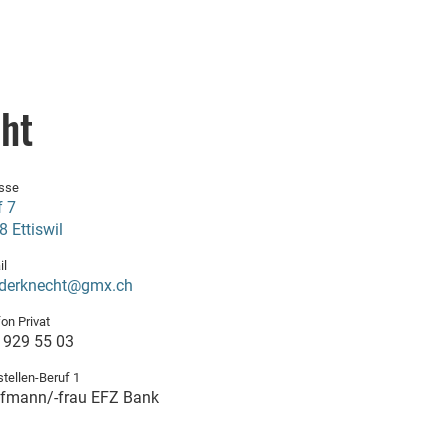
ht
sse
f 7
 Ettiswil
il
inderknecht@gmx.ch
on Privat
 929 55 03
stellen-Beruf 1
fmann/-frau EFZ Bank