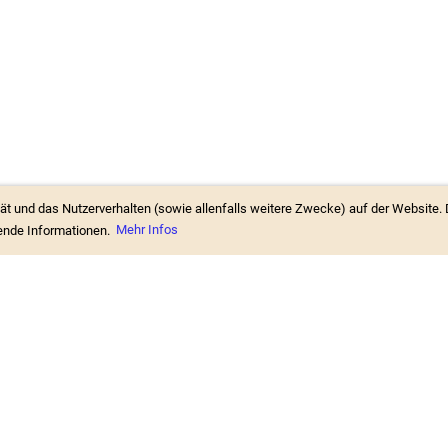
ät und das Nutzerverhalten (sowie allenfalls weitere Zwecke) auf der Website. 
rende Informationen.
Mehr Infos